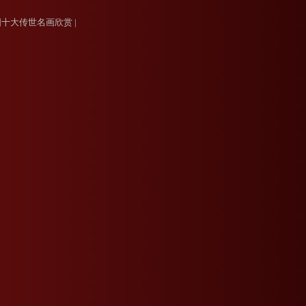
国十大传世名画欣赏
|