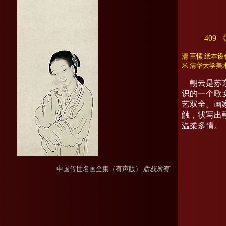
409
清 王愫 纸本设色
米 清华大学美
朝云是苏东
识的一个歌
艺双全。画
触，状写出
温柔多情。
中国传世名画全集（有声版）
版权所有