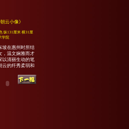
 《朝云小像》
 纵131厘米 横31厘
术学院
坡在惠州时所结
女，温文娴雅而才
家以清丽生动的笔
朝云的纤秀柔弱和